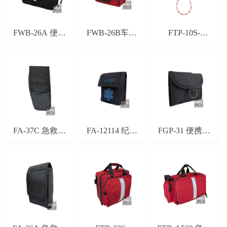
FWB-26A 便携
FWB-26B车载
FTP-10S-
急救包
急救包
15M/FTP-10S-
20M 水域救援
抛绳包
FA-37C 急救剪
FA-12114 纪念
FGP-31 便携应
刀套
收藏包
急袋