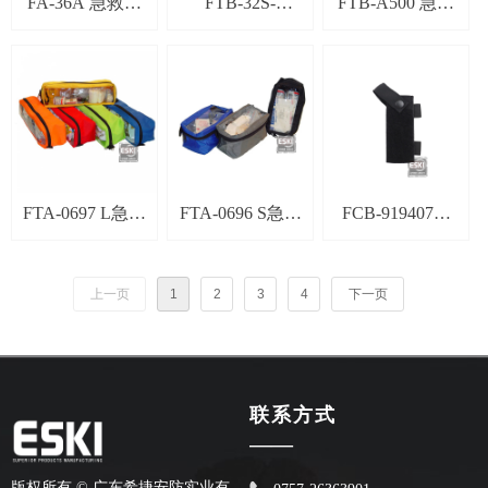
FA-36A 急救腰
FTB-32S-
FTB-A500 急救
包
A（大）急救人
医疗包
员工具包
FTA-0697 L急救
FTA-0696 S急救
FCB-919407剪
内袋
内袋
刀收纳包
上一页
1
2
3
4
下一页
联系方式
——
版权所有 ©
广东希捷安防实业有