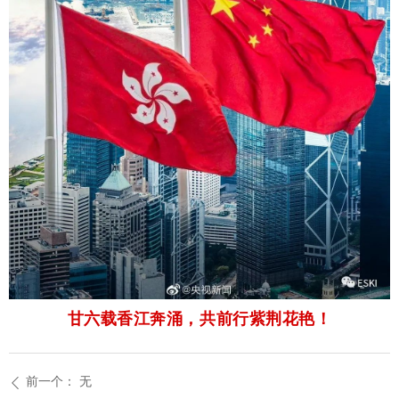
甘六载香江奔涌，共前行紫荆花艳！
前一个：
无
ꄴ