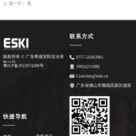
后一个：
无
ꄲ
联系方式
——
版权所有 ©
广东希捷安防实业有
0757-26363901
限公司
粤ICP备2022074288号
19924231086
Lionchen@eski.cn
广东省佛山市顺德高新区德富
路70号安创园2栋7楼
快捷导航
——