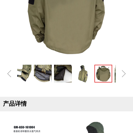
ꁆ
ꁇ
产品详情