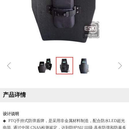
ꁆ
ꁇ
产品详情
设计说明
◆ PTQ手持式防弹盾牌，是采用非金属材料制造，配合防水LED超光
电筒. 通过中国 CNAS检测鉴定，达到防护NIJ III级;具有防弹和防暴多