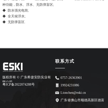
种功能，防水、浮水、无防弹盲区;
◆ 防水强光电筒;
◆ 全天候浮水;
◆ 无防弹盲区.
联系方式
——
版权所有 ©
广东希捷安防实业有
0757-26363901
限公司
粤ICP备2022074288号
19924231086
Lionchen@eski.cn
广东省佛山市顺德高新区德富
路70号安创园2栋7楼