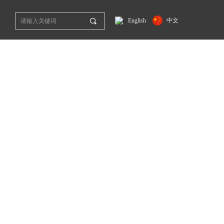
끠
English
中文