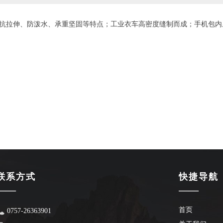
磨、抗撕裂、抗拉伸、防泼水、承重坚固等特点；工业衣车高密度缝制而成；手
联系方式
快捷导航
——
——
首页
0757-26363901