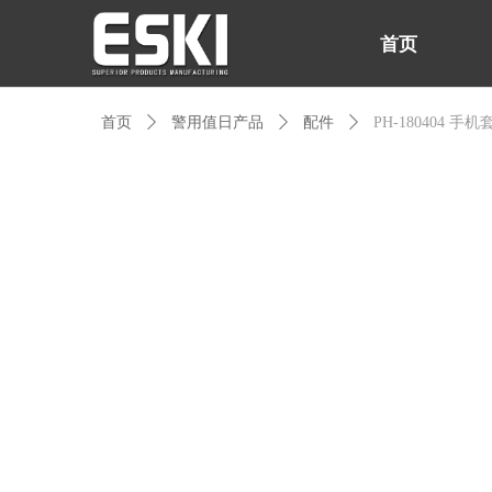
首页
首页
ꄲ
警用值日产品
ꄲ
配件
ꄲ
PH-180404 手机
首页