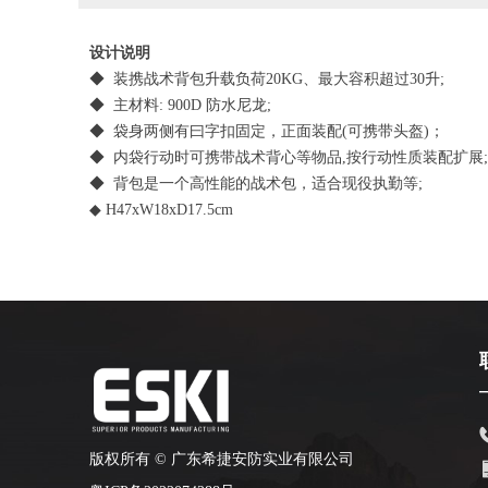
设计说明
◆ 装携战术背包升载负荷20KG、最大容积超过30升;
◆ 主材料: 900D 防水尼龙;
◆ 袋身两侧有曰字扣固定，正面装配(可携带头盔)；
◆ 内袋行动时可携带战术背心等物品,按行动性质装配扩展
◆ 背包是一个高性能的战术包，适合现役执勤等;
◆ H47xW18xD17.5cm
版权所有 ©
广东希捷安防实业有限公司