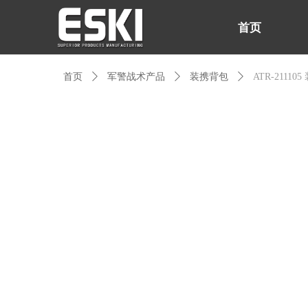
首页
首页
ꄲ
军警战术产品
ꄲ
装携背包
ꄲ
ATR-2111
首页